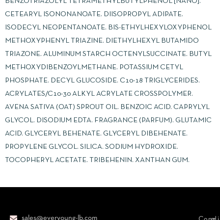
BENZOTRIAZOLYL TETRAMETHYLBUTYLPHENOL [NANO].
CETEARYL ISONONANOATE. DIISOPROPYL ADIPATE.
ISODECYL NEOPENTANOATE. BIS-ETHYLHEXYLOXYPHENOL
METHOXYPHENYL TRIAZINE. DIETHYLHEXYL BUTAMIDO
TRIAZONE. ALUMINUM STARCH OCTENYLSUCCINATE. BUTYL
METHOXYDIBENZOYLMETHANE. POTASSIUM CETYL
PHOSPHATE. DECYL GLUCOSIDE. C10-18 TRIGLYCERIDES.
ACRYLATES/C10-30 ALKYL ACRYLATE CROSSPOLYMER.
AVENA SATIVA (OAT) SPROUT OIL. BENZOIC ACID. CAPRYLYL
GLYCOL. DISODIUM EDTA. FRAGRANCE (PARFUM). GLUTAMIC
ACID. GLYCERYL BEHENATE. GLYCERYL DIBEHENATE.
PROPYLENE GLYCOL. SILICA. SODIUM HYDROXIDE.
TOCOPHERYL ACETATE. TRIBEHENIN. XANTHAN GUM.
sales@everyoung-lb.com
Condi