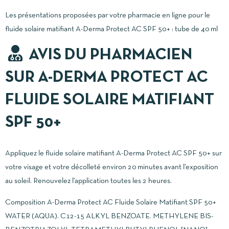
Les présentations proposées par votre pharmacie en ligne pour le
fluide solaire matifiant A-Derma Protect AC SPF 50+ : tube de 40 ml
AVIS DU PHARMACIEN
SUR A-DERMA PROTECT AC
FLUIDE SOLAIRE MATIFIANT
SPF 50+
Appliquez le fluide solaire matifiant A-Derma Protect AC SPF 50+ sur
votre visage et votre décolleté environ 20 minutes avant l’exposition
au soleil. Renouvelez l’application toutes les 2 heures.
Composition A-Derma Protect AC Fluide Solaire Matifiant SPF 50+
WATER (AQUA). C12-15 ALKYL BENZOATE. METHYLENE BIS-